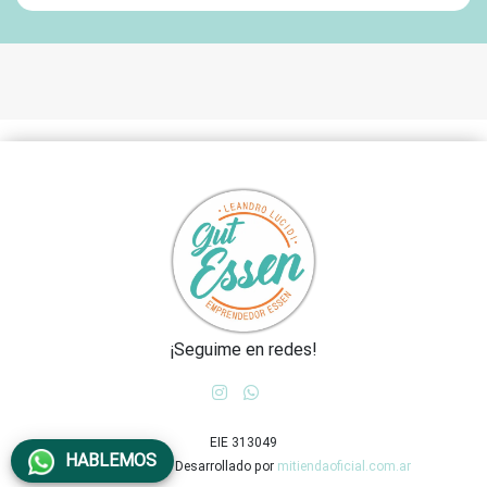
¡Seguime en redes!
EIE 313049
HABLEMOS
2026 gutessen - Desarrollado por
mitiendaoficial.com.ar