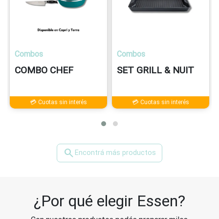
Combos
Combos
COMBO CHEF
SET GRILL & NUIT
💳 Cuotas sin interés
💳 Cuotas sin interés
search
Encontrá más productos
¿Por qué elegir Essen?