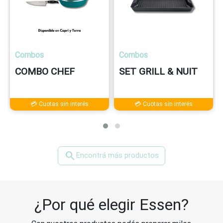
Combos
Combos
COMBO CHEF
SET GRILL & NUIT
💳 Cuotas sin interés
💳 Cuotas sin interés
search
Encontrá más productos
¿Por qué elegir Essen?