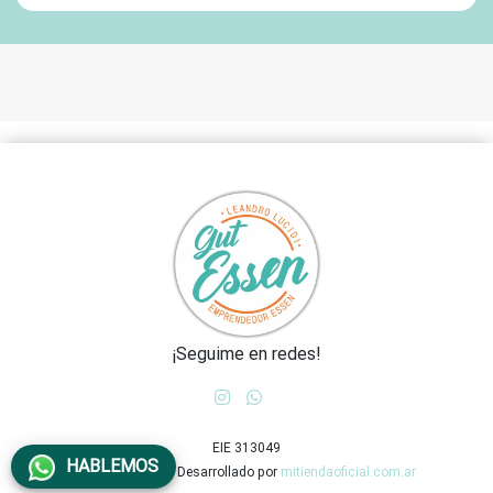
¡Seguime en redes!
EIE 313049
HABLEMOS
2026 gutessen - Desarrollado por
mitiendaoficial.com.ar